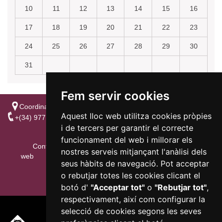
10
11
12
13
14
15
16
17
18
19
20
21
22
23
24
25
26
27
28
29
30
31
Fem servir cookies
Coordina la regidoria de Cultura - C/Sant Joan, 27 • E-43201
Aquest lloc web utilitza cookies pròpies
REUS
+(34) 977 010 650
i de tercers per garantir el correcte
reuscultura@reus.cat
funcionament del web i millorar els
Configurar cookies
Accessibilitat
Mapa
nostres serveis mitjançant l'anàlisi dels
web
Nota Legal
Informació addicional
seus hàbits de navegació. Pot acceptar
o rebutjar totes les cookies clicant el
botó d'
"Acceptar tot"
o
"Rebutjar tot"
,
respectivament, així com configurar la
selecció de cookies segons les seves