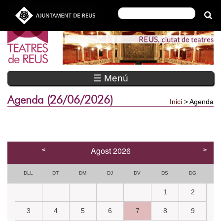
☰ Menú
Agenda (26/06/2026)
Inici
> Agenda
Agost 2026
<
>
DLL
DT
DM
DJ
DV
DS
DG
1
2
3
4
5
6
7
8
9