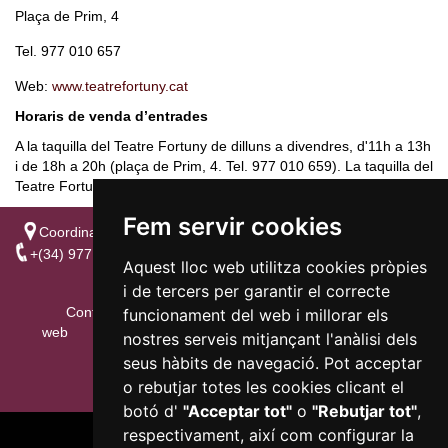
Plaça de Prim, 4
Tel. 977 010 657
Web:
www.teatrefortuny.cat
Horaris de venda d’entrades
A la taquilla del Teatre Fortuny de dilluns a divendres, d'11h a 13h
i de 18h a 20h (plaça de Prim, 4. Tel. 977 010 659). La taquilla del
Teatre Fortuny obre 1h abans de començar l’espectacle.
Fem servir cookies
Coordina la regidoria de Cultura - C/Sant Joan, 27 • E-43201
REUS
+(34) 977 010 650
Aquest lloc web utilitza cookies pròpies
reuscultura@reus.cat
i de tercers per garantir el correcte
Configurar cookies
Accessibilitat
Mapa
funcionament del web i millorar els
web
Nota Legal
Informació addicional
nostres serveis mitjançant l'anàlisi dels
seus hàbits de navegació. Pot acceptar
o rebutjar totes les cookies clicant el
botó d'
"Acceptar tot"
o
"Rebutjar tot"
,
respectivament, així com configurar la