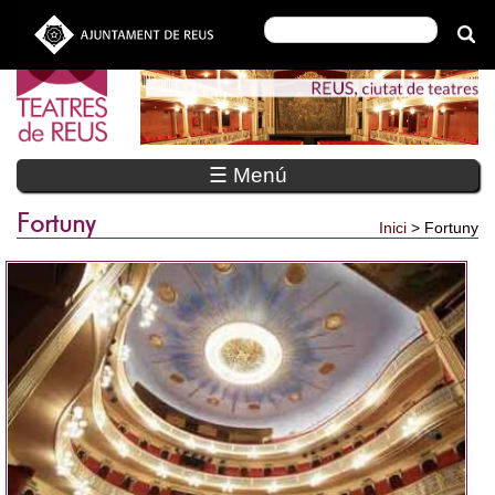
☰ Menú
Fortuny
Inici
> Fortuny