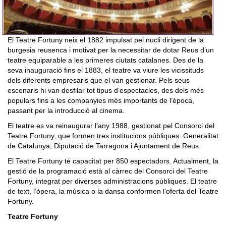
El Teatre Fortuny neix el 1882 impulsat pel nucli dirigent de la
burgesia reusenca i motivat per la necessitar de dotar Reus d’un
teatre equiparable a les primeres ciutats catalanes. Des de la
seva inauguració fins el 1883, el teatre va viure les vicissituds
dels diferents empresaris que el van gestionar. Pels seus
escenaris hi van desfilar tot tipus d’espectacles, des dels més
populars fins a les companyies més importants de l’època,
passant per la introducció al cinema.
El teatre es va reinaugurar l’any 1988, gestionat pel Consorci del
Teatre Fortuny, que formen tres institucions públiques: Generalitat
de Catalunya, Diputació de Tarragona i Ajuntament de Reus.
El Teatre Fortuny té capacitat per 850 espectadors. Actualment, la
gestió de la programació està al càrrec del Consorci del Teatre
Fortuny, integrat per diverses administracions públiques. El teatre
de text, l’òpera, la música o la dansa conformen l’oferta del Teatre
Fortuny.
Teatre Fortuny